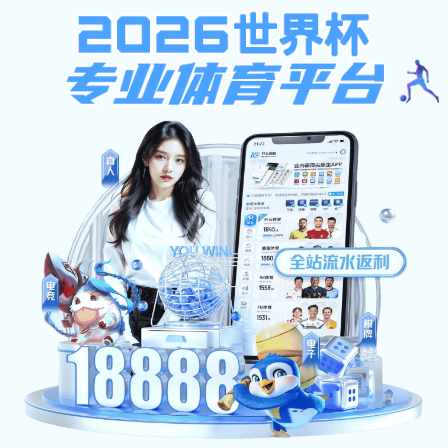
注册入口
星空XK体育
· 体育观看更
便捷
连接你的赛事视野，打造球迷专属的数字主场。
星空xk体
育网页版
提供多终端支持、高清视频、 实时比分与赛事推
荐，让你随时随地畅享体育内容。
网页端入口