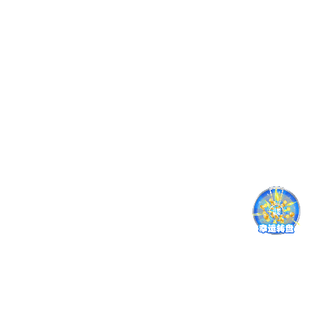
3、战术体系与教练组影响
战术体系是决定一支球队成败的重要因素之一。在迪迪埃·德
尚执掌指挥棒下，法国队逐渐形成了一套适合自身特点的发
展模式。他强调平衡与灵活性，让每位球员都能最大限度地
发挥自己的优势，同时也确保了团队协作精神不被削弱。
德尚擅长根据对手特点调整战术，因此他的调度能力至关重
要。他了解每一个球员，并且会根据他们当前状态进行合理
安排，这种因材施教的方法让每位选手都能在比赛中找到最
佳位置，从而发挥出最佳水平。同时，他注重培养年轻人的
成长，使得新老交替更加顺利。
这种科学合理且灵活多变的战术安排，使得法国队即便面对
技战术风格各异的对手，也能游刃有余。这对于争取好成
绩，无疑是一个非常积极向上的推动力。因此，如果继续沿
用这种成功战略，加上人员健康状况良好，将大大增加夺冠