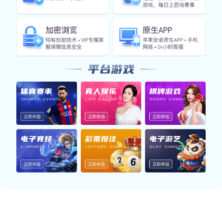
每届世界杯都是巨星诞生的平台，而对于法国队来说，这里
更是他们许多超级明星展现自我的舞台。在目前这支球队
中，以姆巴佩为代表的一批年轻球员已经逐渐成长为世界级
顶尖运动员。他们不仅技术精湛，更具备重要赛事中的心理
素质，这是其他国家所难以比拟之处。
除了姆巴佩之外，中场指挥官博格巴也是不可忽视的重要角
色。他在关键比赛中的表现往往决定着比赛走向，他能够通
过精准传球和出色控场，为锋线创造无数机会。此外，吉鲁
作为前锋，则是稳健与效率并存，他总能在关键时刻挺身而
出，为团队贡献重要进球。
这些明星球员不仅提升了个人品牌，也为整个团队注入了更
多信心。他们之间默契配合，使得整支球队在比赛中显得更
加流畅。因此，在即将到来的世界杯中，这些明星球员必将
在舞台上绽放光彩，对夺冠充满希望。